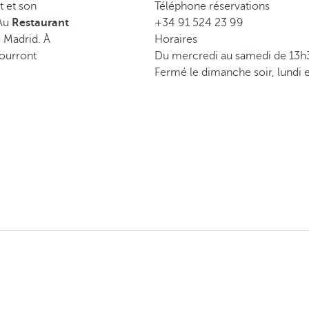
t et son
Téléphone réservations
 Au
Restaurant
+34 91 524 23 99
 Madrid. À
Horaires
pourront
Du mercredi au samedi de 13h
Fermé le dimanche soir, lundi e