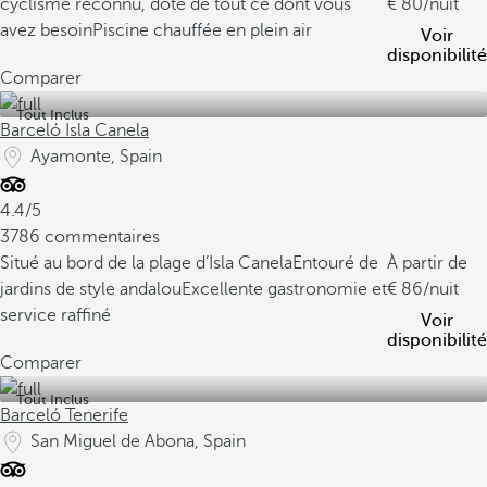
cyclisme reconnu, doté de tout ce dont vous
80
/nuit
avez besoin
Piscine chauffée en plein air
Voir
disponibilité
Comparer
Tout Inclus
Barceló Isla Canela
Ayamonte, Spain
4.4/5
3786 commentaires
Situé au bord de la plage d’Isla Canela
Entouré de
À partir de
jardins de style andalou
Excellente gastronomie et
86
/nuit
service raffiné
Voir
disponibilité
Comparer
Tout Inclus
Barceló Tenerife
San Miguel de Abona, Spain