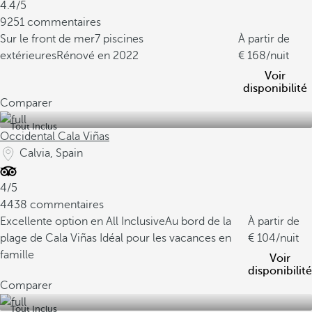
4.4/5
9251 commentaires
Sur le front de mer
7 piscines
À partir de
extérieures
Rénové en 2022
168
/nuit
Voir
disponibilité
Comparer
Tout Inclus
Occidental Cala Viñas
Calvia, Spain
4/5
4438 commentaires
Excellente option en All Inclusive
Au bord de la
À partir de
plage de Cala Viñas
Idéal pour les vacances en
104
/nuit
famille
Voir
disponibilité
Comparer
Tout Inclus