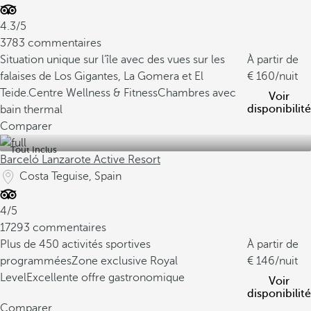
4.3/5
3783 commentaires
Situation unique sur l’île avec des vues sur les
À partir de
falaises de Los Gigantes, La Gomera et El
160
/nuit
Teide.
Centre Wellness & Fitness
Chambres avec
Voir
disponibilité
bain thermal
Comparer
Tout Inclus
Barceló Lanzarote Active Resort
Costa Teguise, Spain
4/5
17293 commentaires
Plus de 450 activités sportives
À partir de
programmées
Zone exclusive Royal
146
/nuit
Level
Excellente offre gastronomique
Voir
disponibilité
Comparer