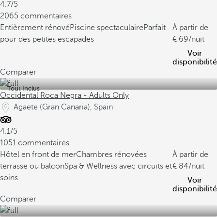
4.7/5
2065 commentaires
Entièrement rénové
Piscine spectaculaire
Parfait
À partir de
pour des petites escapades
69
/nuit
Voir
disponibilité
Comparer
Tout Inclus
Occidental Roca Negra - Adults Only
Agaete (Gran Canaria), Spain
4.1/5
1051 commentaires
Hôtel en front de mer
Chambres rénovées
À partir de
terrasse ou balcon
Spa & Wellness avec circuits et
84
/nuit
soins
Voir
disponibilité
Comparer