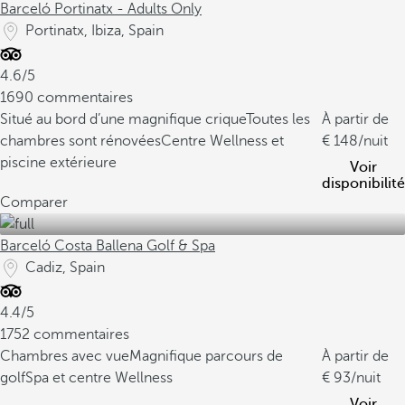
Barceló Portinatx - Adults Only
Portinatx, Ibiza, Spain
4.6/5
1690 commentaires
Situé au bord d’une magnifique crique
Toutes les
À partir de
chambres sont rénovées
Centre Wellness et
148
/nuit
piscine extérieure
Voir
disponibilité
Comparer
Barceló Costa Ballena Golf & Spa
Cadiz, Spain
4.4/5
1752 commentaires
Chambres avec vue
Magnifique parcours de
À partir de
golf
Spa et centre Wellness
93
/nuit
Voir