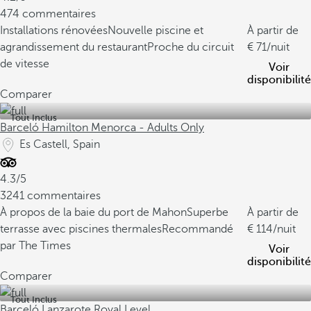
474 commentaires
Installations rénovées
Nouvelle piscine et
À partir de
agrandissement du restaurant
Proche du circuit
71
/nuit
de vitesse
Voir
disponibilité
Comparer
Tout Inclus
Barceló Hamilton Menorca - Adults Only
Es Castell, Spain
4.3/5
3241 commentaires
À propos de la baie du port de Mahon
Superbe
À partir de
terrasse avec piscines thermales
Recommandé
114
/nuit
par The Times
Voir
disponibilité
Comparer
Tout Inclus
Barceló Lanzarote Royal Level