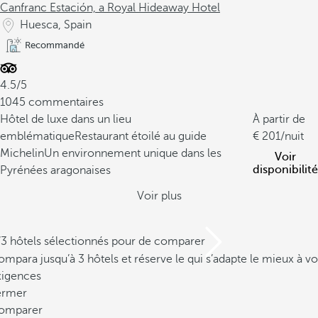
Canfranc Estación, a Royal Hideaway Hotel
Huesca, Spain
Recommandé
4.5/5
1045 commentaires
Hôtel de luxe dans un lieu
À partir de
emblématique
Restaurant étoilé au guide
201
/nuit
Michelin
Un environnement unique dans les
Voir
disponibilité
Pyrénées aragonaises
Voir plus
/3 hôtels sélectionnés pour de comparer
mpara jusqu’à 3 hôtels et réserve le qui s’adapte le mieux à vo
xigences
ermer
omparer