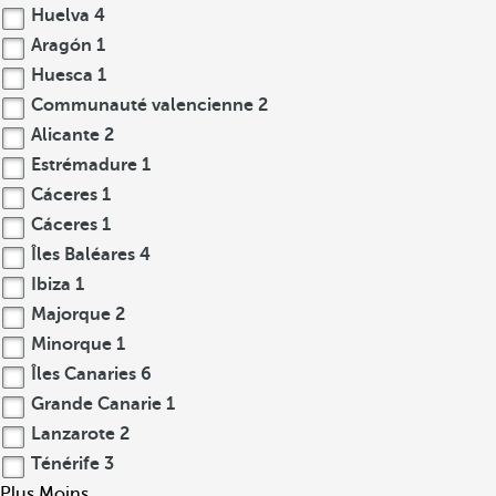
Huelva
4
Aragón
1
Huesca
1
Communauté valencienne
2
Alicante
2
Estrémadure
1
Cáceres
1
Cáceres
1
Îles Baléares
4
Ibiza
1
Majorque
2
Minorque
1
Îles Canaries
6
Grande Canarie
1
Lanzarote
2
Ténérife
3
Plus
Moins