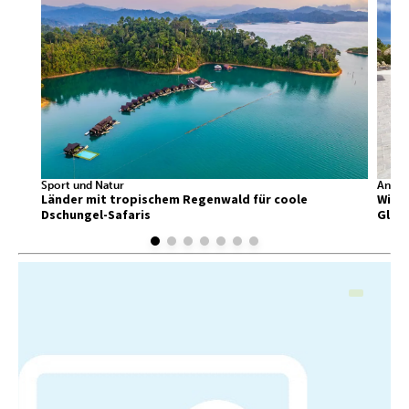
Sport und Natur
Ander
Länder mit tropischem Regenwald für coole
Wir f
Dschungel-Safaris
Glück