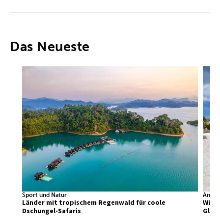
Das Neueste
Sport und Natur
Ander
Länder mit tropischem Regenwald für coole
Wir f
Dschungel-Safaris
Glück