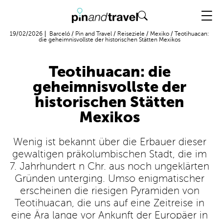
Flug + Hotel
19/02/2026
Barceló
/
Pin and Travel
/
Reiseziele
/
Mexiko
/
Teotihuacan:
die geheimnisvollste der historischen Stätten Mexikos
Teotihuacan: die
geheimnisvollste der
historischen Stätten
Mexikos
Wenig ist bekannt über die Erbauer dieser
gewaltigen präkolumbischen Stadt, die im
7. Jahrhundert n Chr. aus noch ungeklärten
Gründen unterging. Umso enigmatischer
erscheinen die riesigen Pyramiden von
Teotihuacan, die uns auf eine Zeitreise in
eine Ära lange vor Ankunft der Europäer in