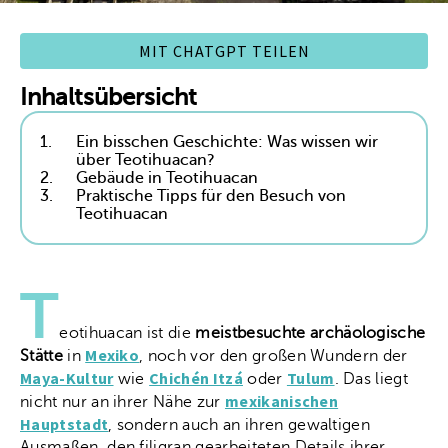
MIT CHATGPT TEILEN
Inhaltsübersicht
1.
Ein bisschen Geschichte: Was wissen wir
über Teotihuacan?
2.
Gebäude in Teotihuacan
3.
Praktische Tipps für den Besuch von
Teotihuacan
T
eotihuacan ist die
meistbesuchte archäologische
Mexiko
Stätte
in
, noch vor den großen Wundern der
Maya-Kultur
Chichén Itzá
Tulum
wie
oder
. Das liegt
mexikanischen
nicht nur an ihrer Nähe zur
Hauptstadt
, sondern auch an ihren gewaltigen
Ausmaßen, den filigran gearbeiteten Details ihrer