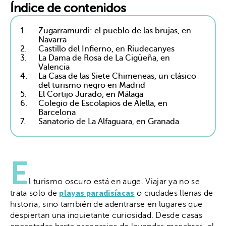
Índice de contenidos
1.
Zugarramurdi: el pueblo de las brujas, en
Navarra
2.
Castillo del Infierno, en Riudecanyes
3.
La Dama de Rosa de La Cigüeña, en
Valencia
4.
La Casa de las Siete Chimeneas, un clásico
del turismo negro en Madrid
5.
El Cortijo Jurado, en Málaga
6.
Colegio de Escolapios de Alella, en
Barcelona
7.
Sanatorio de La Alfaguara, en Granada
E
l turismo oscuro está en auge. Viajar ya no se
playas paradisíacas
trata solo de
o ciudades llenas de
historia, sino también de adentrarse en lugares que
despiertan una inquietante curiosidad. Desde casas