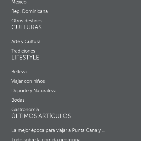
s
México
c
e
h
Rep. Dominicana
a
a
b
d
Otros destinos
r
e
CULTURAS
e
e
l
n
a
Arte y Cultura
t
v
r
Tradiciones
e
a
LIFESTYLE
n
d
t
a
a
y
Belleza
n
f
a
Viajar con niños
e
e
c
Deporte y Naturaleza
m
h
e
a
Bodas
r
d
g
Gastronomía
e
e
ÚLTIMOS ARTÍCULOS
s
n
a
t
l
La mejor época para viajar a Punta Cana y al resto del Caribe (sin huracanes)
e
i
y
d
Todo sobre la comida georgiana