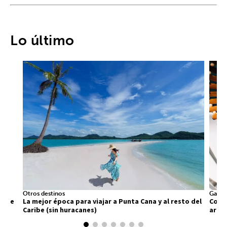
Lo último
Otros destinos
Gastr
 que
La mejor época para viajar a Punta Cana y al resto del
Comid
Caribe (sin huracanes)
arra