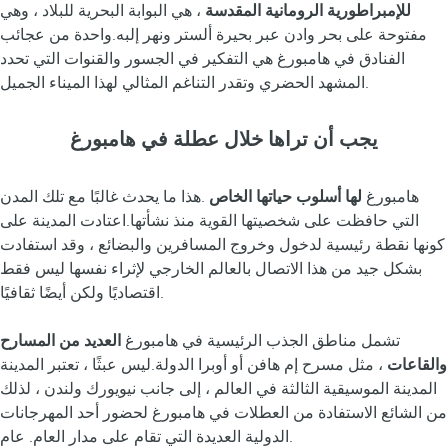
للإمبراطورية الرومانية المقدسة
، هي البوابة البحرية للبلاد ، وهي
مفتوحة على بحر وادن عبر بحيرة ألستر ونهر إلبه.واحدة من عجائب
الفنادق في هامبورغ هي التفكير في الجسور والقنوات التي تحدد
المشهد الحضري وتقدر التناغم المثالي لهذا الميناء الجميل.
يجب أن تراها خلال عطلة في هامبورغ
هامبورغ
لها أسلوب حياتها الخاص
.هذا ما يحدث غالبًا مع تلك المدن
التي حافظت على شخصيتها القوية منذ نشأتها.اعتادت المدينة على
كونها نقطة رئيسية لدخول وخروج المسافرين والبضائع ، وقد استفادت
بشكل جيد من هذا الاتصال بالعالم الخارجي لإثراء نفسها ليس فقط
اقتصاديًا ولكن أيضًا ثقافيًا.
تشمل مناطق الجذب الرئيسية في هامبورغ
العديد من المسارح
والقاعات
، مثل مسرح إم هافن أو أوبرا الدولة.ليس عبثًا ، تعتبر المدينة
المدينة الموسيقية الثالثة في العالم ، إلى جانب نيويورك ولندن ، لذلك
من الشائع الاستفادة من العطلات في هامبورغ لحضور أحد المهرجانات
الدولية العديدة التي تقام على مدار العام. عام.