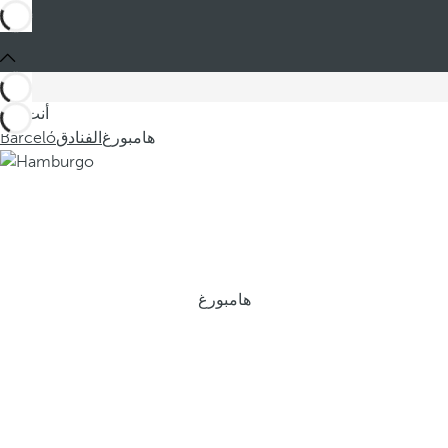
أنت في
هامبورغ
الفنادق
Barceló
هامبورغ