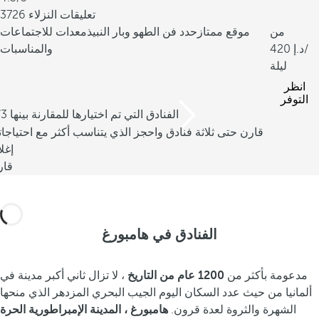
3726 تعليقات النزلاء
من
موقع ممتاز
حدد فن الطهو وبار النبيذ
معدات للاجتماعات
/
420
والمناسبات
ليلة
انظر
التوفر
/3 الفنادق التي تم اختيارها للمقارنة بينها
قارن حتى ثلاثة فنادق واحجز الذي يتناسب أكثر مع احتياجا
إغل
قار
الفنادق في هامبورغ
مدعومة بأكثر من
1200 عام من التاريخ
، لا تزال ثاني أكبر مدينة في
ألمانيا من حيث عدد السكان اليوم الجيب البحري المزدهر الذي منحها
الشهرة والثروة لعدة قرون.
هامبورغ ، المدينة الإمبراطورية الحرة