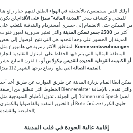
أولئك الذين يستمتعون بالأنشطة في الهواء الطلق لديهم خيار رائع هنا
للمشي واكتشاف سحر
"المدينة المائية" سيرًا على الأقدام.
لن يكون
من الممكن حتى الانضمام إلى جسري أمستردام والبندقية للتغلب على
أكثر من
2300 جسر تسكن المدينة
والتي تعتبر ضرورية لعبور قنوات
المدينة.إن الجسور على وجه التحديد هي التي تتيح الوصول إلى بعض
Krameramtswohnungen
المناطق الأكثر رمزية في هامبورغ مثل
(المنطقة المثالية التي يتم فيها الحفاظ على المنازل التقليدية لتجار
أو الكنيسة القوطية الجديدة للقديس نيكولاس أو
القرن السابع عشر) ،
التي يبلغ ارتفاع برجها الشهير 112 مترًا.
المدينة الصالة
يمكن أيضًا القيام بزيارة المدينة عن طريق القوارب عن طريق أخذ أحد
الخطوط التي تنطلق من أرصفة Biennenalster والتي تقدم ، بالإضافة
إلى الجولة ، تذوق الأطباق النموذجية مثل Bohnen und Speck (لحم
الخنزير المقدد والفاصوليا والكمثرى) أو Rote Grütze (حلوى الكرز
الحامضة والقشدة).
إقامة عالية الجودة في قلب المدينة