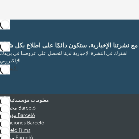
مع نشرتنا الإخبارية، ستكون دائمًا على اطلاع بكل شيء
اشترك في النشرة الإخبارية لدينا لتحصل على عروضنا في بريدك
الإلكتروني.
الاشتراك
معلومات مؤسساتية
مجموعة Barceló
مؤسسة Barceló
Vacaciones Barceló
Barceló Films
موظفو Barceló