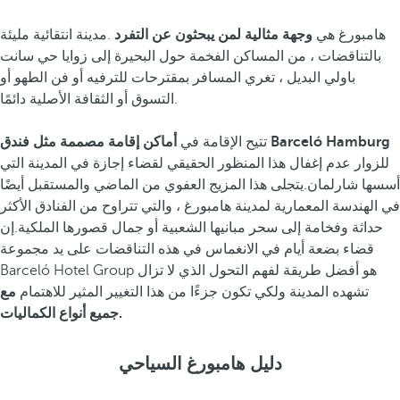
هامبورغ هي
وجهة مثالية لمن يبحثون عن التفرد
.مدينة انتقائية مليئة
بالتناقضات ، من المساكن الفخمة حول البحيرة إلى زوايا حي سانت
باولي البديل ، تغري المسافر بمقترحات للترفيه أو فن الطهو أو
التسوق أو الثقافة الأصلية دائمًا.
أماكن إقامة مصممة مثل فندق Barceló Hamburg
تتيح الإقامة في
للزوار عدم إغفال هذا المنظور الحقيقي لقضاء إجازة في المدينة التي
أسسها شارلمان.يتجلى هذا المزيج العفوي من الماضي والمستقبل أيضًا
في الهندسة المعمارية لمدينة هامبورغ ، والتي تتراوح من الفنادق الأكثر
حداثة وفخامة إلى سحر مبانيها الشعبية أو جمال قصورها الملكية.إن
قضاء بضعة أيام في الانغماس في هذه التناقضات على يد مجموعة
Barceló Hotel Group هو أفضل طريقة لفهم التحول الذي لا تزال
تشهده المدينة ولكي تكون جزءًا من هذا التغيير المثير للاهتمام
مع
جميع أنواع الكماليات.
دليل هامبورغ السياحي