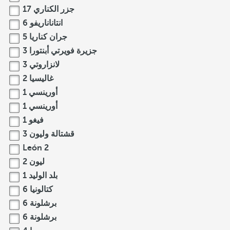
جزر الكناري
17
انتاناناريفو
6
جران كناريا
5
جزيرة فويرتي أبنتورا
3
لانزاروتي
3
غاليسيا
2
أورينسي
1
أورينسي
1
فيغو
1
قشتالة وليون
3
León
2
ليون
2
بلد الوليد
1
كتالونيا
6
برشلونة
6
برشلونة
6