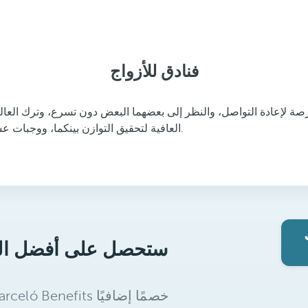
فنادق للأزواج
 لإعادة التواصل، والنظر إلى بعضهما البعض دون تسرع، وترك العا
العافية لتحقيق التوازن بينكما، ووجبات عشاء تصبح ذكريات، وأجواء تدعوكما إلى الانغماس في بعضكما البعض.