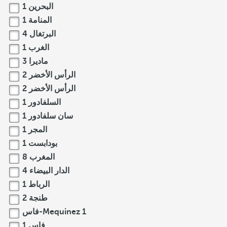
البحرين
1
المنامة
1
البرتغال
4
الغرب
1
ماديرا
3
الرأس الأخضر
2
الرأس الأخضر
2
السلفادور
1
سان سلفادور
1
المجر
1
بودابست
1
المغرب
8
الدار البيضاء
4
الرباط
1
طنجة
2
1
فاس-Mequinez
فاس
1