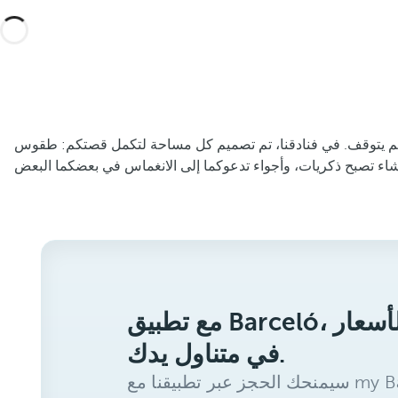
لم يتوقف. في فنادقنا، تم تصميم كل مساحة لتكمل قصتكم: طقوس
مع تطبيق Barceló، ستحصل على أفضل الأسعار
في متناول يدك.
سيمنحك الحجز عبر تطبيقنا مع my Barceló Benefits خصمًا إضافيًا