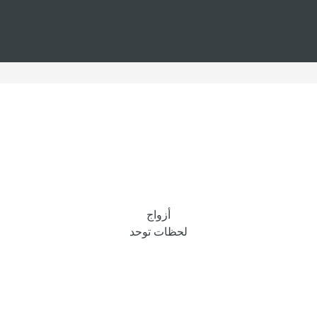
أزواج
لحظات توحد