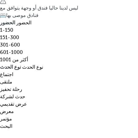
ق
h
ليس لدينا حاليا فندق أو وجهة يتوافق مع
،
e
فنادق موصى بها
و
d
الحضور
الحضور
ج
o
1-150
ه
w
151-300
ة
n
301-600
،
a
601-1000
ن
r
أكثر من 1001
و
r
نوع الحدث
نوع الحدث
ع
o
اجتماع
م
w
ملتقى
ع
k
رحلة تحفيز
ي
e
حدث لشركة
ن
y
عرض تقديمي
…
o
معرض
p
مؤتمر
e
البحث
n