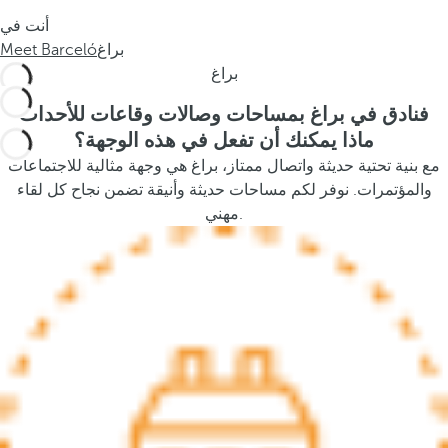
s
أنت في
t
براغ
Meet Barceló
h
براغ
e
p
فنادق في براغ بمساحات وصالات وقاعات للأحداث
o
ماذا يمكنك أن تفعل في هذه الوجهة؟
p
مع بنية تحتية حديثة واتصال ممتاز، براغ هي وجهة مثالية للاجتماعات
u
والمؤتمرات. نوفر لكم مساحات حديثة وأنيقة تضمن نجاح كل لقاء
p
مهني.
a
n
d
m
o
v
e
s
f
o