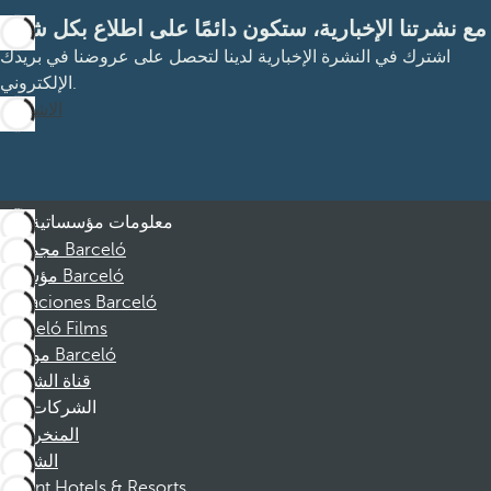
مع نشرتنا الإخبارية، ستكون دائمًا على اطلاع بكل شيء
اشترك في النشرة الإخبارية لدينا لتحصل على عروضنا في بريدك
الإلكتروني.
الاشتراك
معلومات مؤسساتية
مجموعة Barceló
مؤسسة Barceló
Vacaciones Barceló
Barceló Films
موظفو Barceló
قناة الشكوى
الشركات
المنخرطين
الشركاء
Dorint Hotels & Resorts