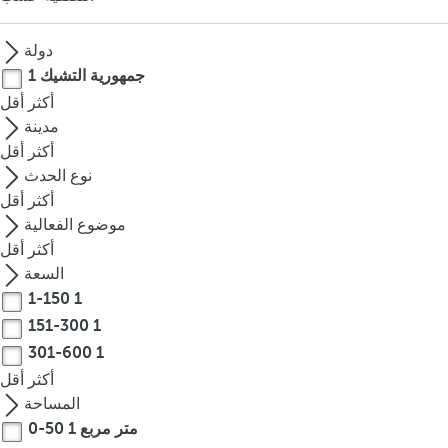
o
u
دولة
c
جمهورية التشيك
1
a
أكثر
أقل
n
مدينة
p
أكثر
أقل
r
نوع الحدث
e
أكثر
أقل
s
موضوع الفعالية
s
أكثر
أقل
t
السعة
h
1-150
1
e
151-300
1
d
o
301-600
1
w
أكثر
أقل
n
المساحة
a
0-50 متر مربع
1
r