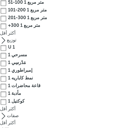
51-100 متر مربع
1
r
101-200 متر مربع
1
o
201-300 متر مربع
1
w
+300 متر مربع
1
k
أكثر
أقل
e
توزيع
y
U
1
t
o
مسرحي
1
n
مَدْرسِي
1
a
إمبراطوري
1
v
نمط كاباريه
1
i
قاعة محاضرات
1
g
مأدبة
1
a
كوكتيل
1
t
أكثر
أقل
e
صفات
t
أكثر
أقل
o