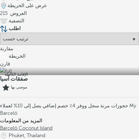
عرض على الخريطة
العروض
215
التصفية
اطلب
مقارنة
الخريطة
قارن
الإقامة الكاملة
صفقات آسيا
موصى بها
حجوزات مرنة
سجل ووفر 4٪
خصم إضافي يصل إلى 10% لعملاء My
Barceló
المزيد من المعلومات
Barceló Coconut Island
Phuket, Thailand