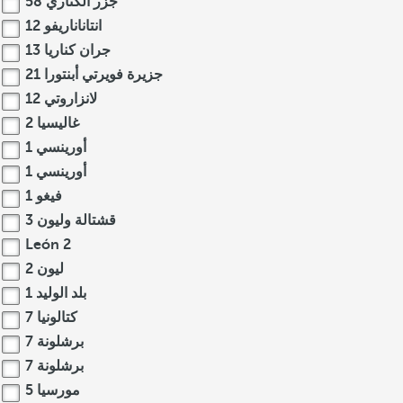
جزر الكناري
58
انتاناناريفو
12
جران كناريا
13
جزيرة فويرتي أبنتورا
21
لانزاروتي
12
غاليسيا
2
أورينسي
1
أورينسي
1
فيغو
1
قشتالة وليون
3
León
2
ليون
2
بلد الوليد
1
كتالونيا
7
برشلونة
7
برشلونة
7
مورسيا
5