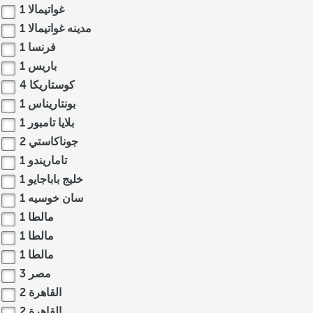
غواتيمالا
1
مدينه غواتيمالا
1
فرنسا
1
باريس
1
كوستاريكا
4
بونتاريناس
1
بلايا تامبور
1
جوناكاستي
2
تاماريندو
1
خليج باباجايو
1
سان خوسيه
1
مالطا
1
مالطا
1
مالطا
1
مصر
3
القاهرة
2
القاهرة
2