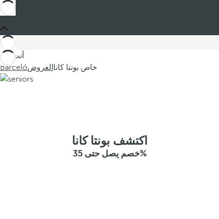
أنت في
خاص بونتا كانا
العروض
Barceló
اكتشف بونتا كانا
خصم يصل حتى 35%