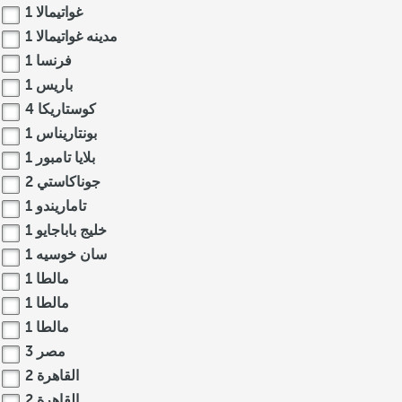
غواتيمالا
1
مدينه غواتيمالا
1
فرنسا
1
باريس
1
كوستاريكا
4
بونتاريناس
1
بلايا تامبور
1
جوناكاستي
2
تاماريندو
1
خليج باباجايو
1
سان خوسيه
1
مالطا
1
مالطا
1
مالطا
1
مصر
3
القاهرة
2
القاهرة
2