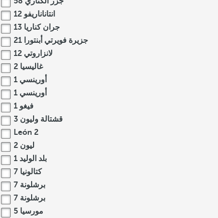
جزر الكناري
58
انتاناناريفو
12
جران كناريا
13
جزيرة فويرتي أبنتورا
21
لانزاروتي
12
غاليسيا
2
أورينسي
1
أورينسي
1
فيغو
1
قشتالة وليون
3
León
2
ليون
2
بلد الوليد
1
كتالونيا
7
برشلونة
7
برشلونة
7
مورسيا
5