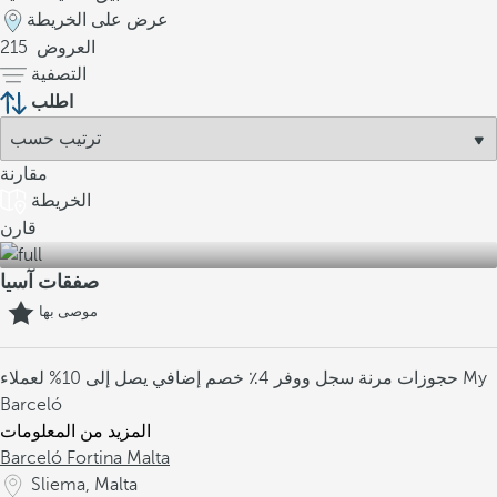
عرض على الخريطة
العروض
215
التصفية
اطلب
مقارنة
الخريطة
قارن
صفقات آسيا
موصى بها
حجوزات مرنة
سجل ووفر 4٪
خصم إضافي يصل إلى 10% لعملاء My
Barceló
المزيد من المعلومات
Barceló Fortina Malta
Sliema, Malta