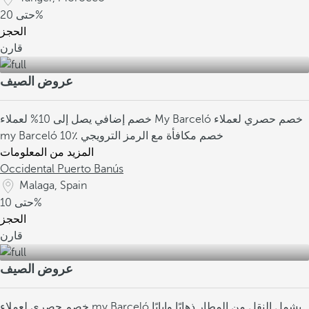
20%
حتى
الحجز
قارن
عروض الصيف
خصم حصري لعملاء
خصم إضافي يصل إلى 10% لعملاء My Barceló
10٪ خصم مكافأة مع الرمز الترويجي
my Barceló
المزيد من المعلومات
Occidental Puerto Banús
Malaga, Spain
10%
حتى
الحجز
قارن
عروض الصيف
يشمل النقل من المطار ذهابًا وإيابًا
خصم حصري لعملاء my Barceló