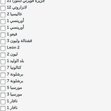
جزيرة فويرتي أبنتورا
21
لانزاروتي
12
غاليسيا
2
أورينسي
1
أورينسي
1
فيغو
1
قشتالة وليون
3
León
2
ليون
2
بلد الوليد
1
كتالونيا
7
برشلونة
7
برشلونة
7
مورسيا
5
مورسيا
3
نافار
1
نافار
1