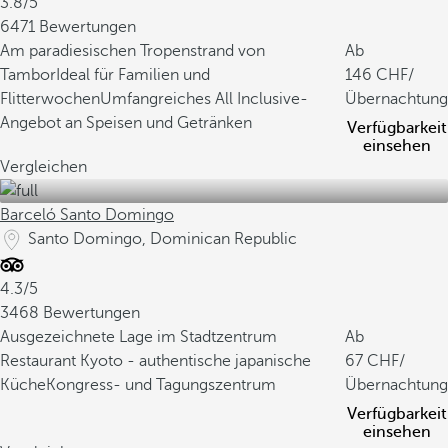
3.8/5
6471 Bewertungen
Am paradiesischen Tropenstrand von
Ab
Tambor
Ideal für Familien und
146
/
Flitterwochen
Umfangreiches All Inclusive-
Übernachtung
Angebot an Speisen und Getränken
Verfügbarkeit
einsehen
Vergleichen
Barceló Santo Domingo
Santo Domingo, Dominican Republic
4.3/5
3468 Bewertungen
Ausgezeichnete Lage im Stadtzentrum
Ab
Restaurant Kyoto - authentische japanische
67
/
Küche
Kongress- und Tagungszentrum
Übernachtung
Verfügbarkeit
einsehen