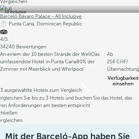
Vergleichen
All inclusive
Barceló Bávaro Palace - All Inclusive
Punta Cana, Dominican Republic
4/5
34240 Bewertungen
An einem der 10 besten Strände der Welt
Das
Ab
umfassendste Hotel in Punta Cana
80% der
214
/
Zimmer mit Meerblick und Whirlpool
Übernachtung
Verfügbarkeit
einsehen
/3 ausgewählte Hotels zum Vergleich
rgleichen Sie bis zu 3 Hotels und buchen Sie das Hotel, das
hren Anforderungen am besten entspricht
chließen
ergleichen
Mit der Barceló-App haben Sie