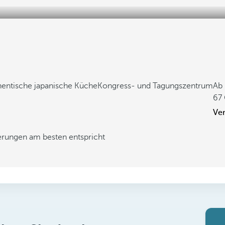
hentische japanische Küche
Kongress- und Tagungszentrum
Ab
67
Ver
derungen am besten entspricht