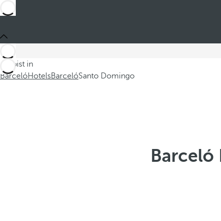
Du bist in
Barceló
Hotels
Barceló
Santo Domingo
Barceló 