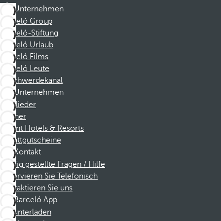
Unternehmen
Barceló Group
Barceló-Stiftung
Barceló Urlaub
Barceló Films
Barceló Leute
Beschwerdekanal
Unternehmen
Mitglieder
Partner
Dorint Hotels & Resorts
Rabattgutscheine
Kontakt
Häufig gestellte Fragen / Hilfe
Reservieren Sie Telefonisch
Kontaktieren Sie uns
Barceló App
Herunterladen