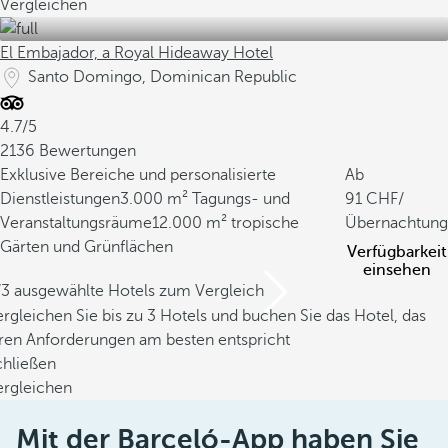
Vergleichen
El Embajador, a Royal Hideaway Hotel
Santo Domingo, Dominican Republic
4.7/5
2136 Bewertungen
Exklusive Bereiche und personalisierte
Ab
Dienstleistungen
3.000 m² Tagungs- und
91
/
Veranstaltungsräume
12.000 m² tropische
Übernachtung
Gärten und Grünflächen
Verfügbarkeit
einsehen
/3 ausgewählte Hotels zum Vergleich
rgleichen Sie bis zu 3 Hotels und buchen Sie das Hotel, das
hren Anforderungen am besten entspricht
chließen
ergleichen
Mit der Barceló-App haben Sie