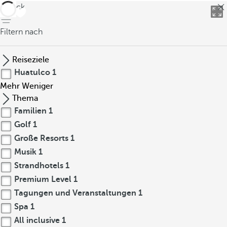
zurück
Filtern nach
Reiseziele
Huatulco
1
Mehr
Weniger
Thema
Familien
1
Golf
1
Große Resorts
1
Musik
1
Strandhotels
1
Premium Level
1
Tagungen und Veranstaltungen
1
Spa
1
All inclusive
1