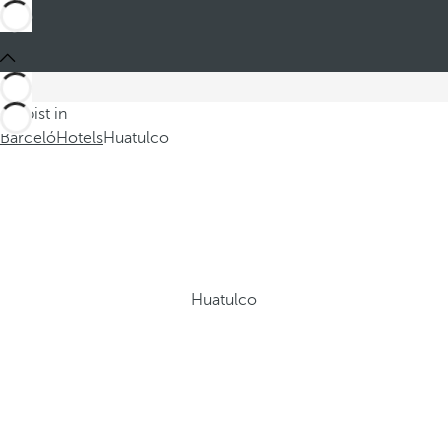
Du bist in
Barceló
Hotels
Huatulco
Huatulco