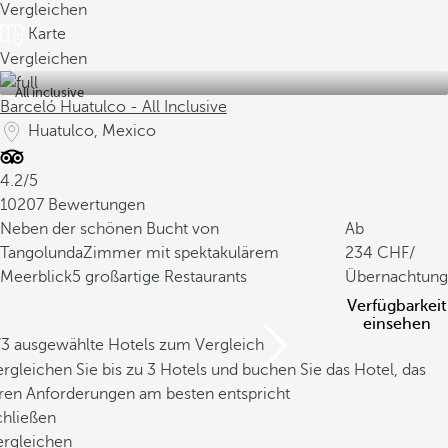
Vergleichen
Karte
Vergleichen
All inclusive
Barceló Huatulco - All Inclusive
Huatulco, Mexico
4.2/5
10207 Bewertungen
Neben der schönen Bucht von
Ab
Tangolunda
Zimmer mit spektakulärem
234
/
Meerblick
5 großartige Restaurants
Übernachtung
Verfügbarkeit
einsehen
/3 ausgewählte Hotels zum Vergleich
rgleichen Sie bis zu 3 Hotels und buchen Sie das Hotel, das
hren Anforderungen am besten entspricht
chließen
ergleichen