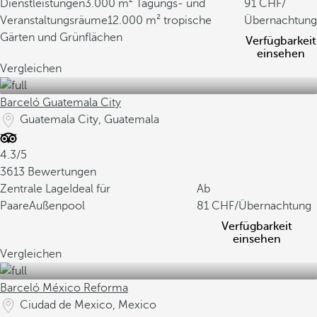
Dienstleistungen
3.000 m² Tagungs- und
91
/
Veranstaltungsräume
12.000 m² tropische
Übernachtung
Gärten und Grünflächen
Verfügbarkeit
einsehen
Vergleichen
Barceló Guatemala City
Guatemala City, Guatemala
4.3/5
3613 Bewertungen
Zentrale Lage
Ideal für
Ab
Paare
Außenpool
81
/Übernachtung
Verfügbarkeit
einsehen
Vergleichen
Barceló México Reforma
Ciudad de Mexico, Mexico