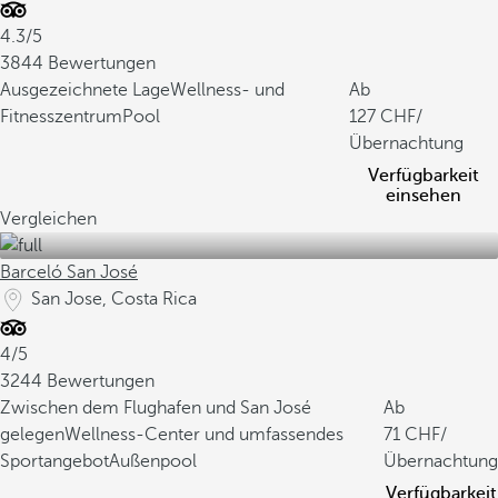
4.3/5
3844 Bewertungen
Ausgezeichnete Lage
Wellness- und
Ab
Fitnesszentrum
Pool
127
/
Übernachtung
Verfügbarkeit
einsehen
Vergleichen
Barceló San José
San Jose, Costa Rica
4/5
3244 Bewertungen
Zwischen dem Flughafen und San José
Ab
gelegen
Wellness-Center und umfassendes
71
/
Sportangebot
Außenpool
Übernachtung
Verfügbarkeit