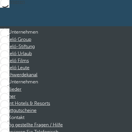
Abonnieren
Unternehmen
Barceló Group
Barceló-Stiftung
Barceló Urlaub
Barceló Films
Barceló Leute
Beschwerdekanal
Unternehmen
Mitglieder
Partner
Dorint Hotels & Resorts
Rabattgutscheine
Kontakt
Häufig gestellte Fragen / Hilfe