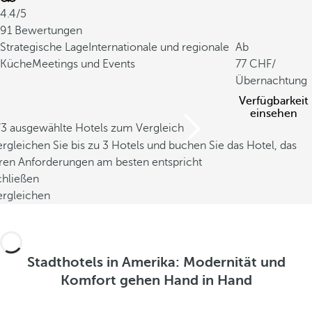
4.4/5
91 Bewertungen
Strategische Lage
Internationale und regionale
Ab
Küche
Meetings und Events
77
/
Übernachtung
Verfügbarkeit
einsehen
/3 ausgewählte Hotels zum Vergleich
rgleichen Sie bis zu 3 Hotels und buchen Sie das Hotel, das
hren Anforderungen am besten entspricht
chließen
ergleichen
Stadthotels in Amerika: Modernität und
Komfort gehen Hand in Hand