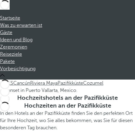
Startseite
Was zu erwarten ist
Gäste
Ideen und Blog
Zeremonien
Reiseziele
Pakete
Vorbesichtigung
ALLES
Cancún
Riviera Maya
Pazifikküste
Cozumel
Hochzeitshotels an der Pazifikküste
Hochzeiten an der Pazifikküste
In den Hotels an der Pazifikküste finden Sie den perfekten Ort
für Ihre Hochzeit, wo Sie alles bekommen, was Sie für diesen
besonderen Tag brauchen.