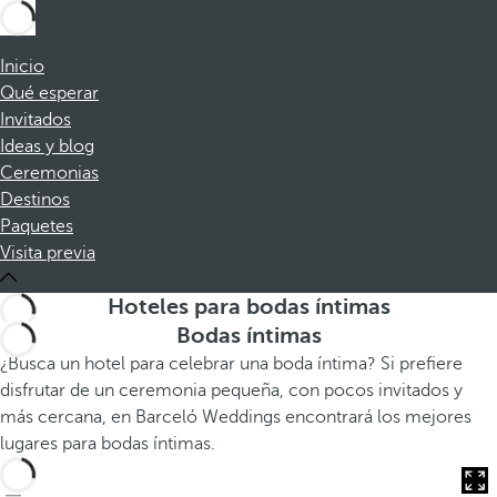
Inicio
Qué esperar
Invitados
Ideas y blog
Ceremonias
Destinos
Paquetes
Visita previa
Hoteles para bodas íntimas
Bodas íntimas
¿Busca un hotel para celebrar una boda íntima? Si prefiere
disfrutar de un ceremonia pequeña, con pocos invitados y
más cercana, en Barceló Weddings encontrará los mejores
lugares para bodas íntimas.