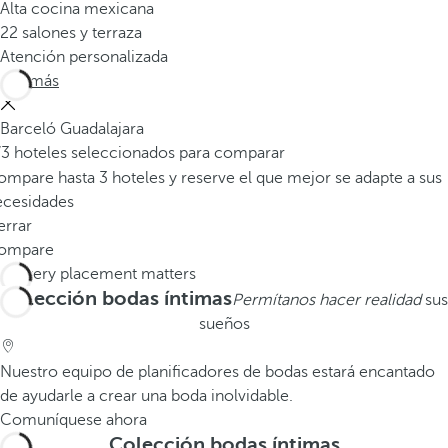
Alta cocina mexicana
22 salones y terraza
Atención personalizada
Ver más
Barceló Guadalajara
/3 hoteles seleccionados para comparar
mpare hasta 3 hoteles y reserve el que mejor se adapte a sus
ecesidades
errar
ompare
Colección bodas íntimas
Permítanos hacer realidad
sus
sueños
Nuestro equipo de planificadores de bodas estará encantado
de ayudarle a crear una boda inolvidable.
Comuníquese ahora
Colección bodas íntimas