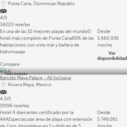
Punta Cana, Dominican Republic
4/5
34220 reseñas
En una de las 10 mejores playas del mundo
El
Desde
hotel más completo de Punta Cana
80% de las
660,936
habitaciones con vista mar y bañera de
/noche
hidromasaje
Ver
disponibilidad
Compare
Todo incluido
Barceló Maya Palace - All Inclusive
Riviera Maya, Mexico
4.3/5
19196 reseñas
Hotel 4 diamantes certificado por la
Desde
AAA
Espectacular área de playa con extensión
749,061
de 2 km
¡Hospédese en 1 y disfrute de 5
/noche