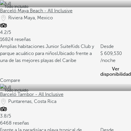
Todo incluido
Barceló Maya Beach - All Inclusive
Riviera Maya, Mexico
4.2/5
16824 reseñas
Amplias habitaciones Junior Suite
Kids Club y
Desde
parque acuático para niños
Ubicado frente a
609,530
una de las mejores playas del Caribe
/noche
Ver
disponibilidad
Compare
Todo incluido
Barceló Tambor - All Inclusive
Puntarenas, Costa Rica
3.8/5
6468 reseñas
Frente a la paradisíaca playa tropical de
Desde