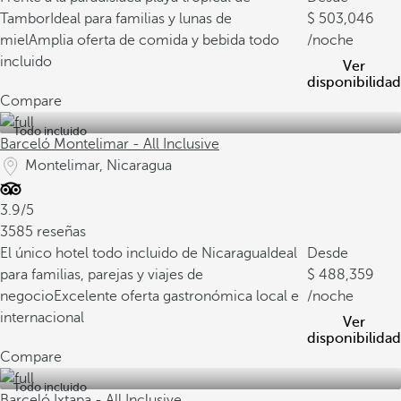
Tambor
Ideal para familias y lunas de
503,046
miel
Amplia oferta de comida y bebida todo
/noche
incluido
Ver
disponibilidad
Compare
Todo incluido
Barceló Montelimar - All Inclusive
Montelimar, Nicaragua
3.9/5
3585 reseñas
El único hotel todo incluido de Nicaragua
Ideal
Desde
para familias, parejas y viajes de
488,359
negocio
Excelente oferta gastronómica local e
/noche
internacional
Ver
disponibilidad
Compare
Todo incluido
Barceló Ixtapa - All Inclusive