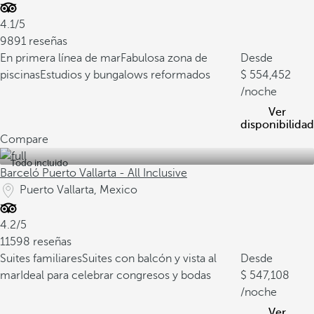
4.1/5
9891 reseñas
En primera línea de mar
Fabulosa zona de
Desde
piscinas
Estudios y bungalows reformados
554,452
/noche
Ver
disponibilidad
Compare
Todo incluido
Barceló Puerto Vallarta - All Inclusive
Puerto Vallarta, Mexico
4.2/5
11598 reseñas
Suites familiares
Suites con balcón y vista al
Desde
mar
Ideal para celebrar congresos y bodas
547,108
/noche
Ver