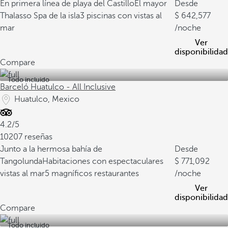
En primera línea de playa del Castillo
El mayor
Desde
Thalasso Spa de la isla
3 piscinas con vistas al
642,577
mar
/noche
Ver
disponibilidad
Compare
Todo incluido
Barceló Huatulco - All Inclusive
Huatulco, Mexico
4.2/5
10207 reseñas
Junto a la hermosa bahía de
Desde
Tangolunda
Habitaciones con espectaculares
771,092
vistas al mar
5 magníficos restaurantes
/noche
Ver
disponibilidad
Compare
Todo incluido