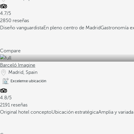
4.7/5
2850 reseñas
Diseño vanguardista
En pleno centro de Madrid
Gastronomía ex
Compare
Barceló Imagine
Madrid, Spain
Excelente ubicación
4.8/5
2191 reseñas
Original hotel concepto
Ubicación estratégica
Amplia y variad