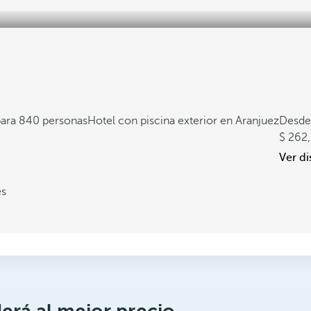
para 840 personas
Hotel con piscina exterior en Aranjuez
Desde
262
Ver di
es