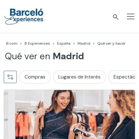
Skip
to
content
Barceló Experiences
B.com
B Experiences
España
Madrid
Qué ver y hacer
Qué ver en
Madrid
Compras
Lugares de Interés
Espectácul