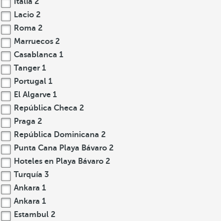
Italia
2
Lacio
2
Roma
2
Marruecos
2
Casablanca
1
Tanger
1
Portugal
1
El Algarve
1
República Checa
2
Praga
2
República Dominicana
2
Punta Cana Playa Bávaro
2
Hoteles en Playa Bávaro
2
Turquía
3
Ankara
1
Ankara
1
Estambul
2