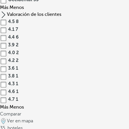
Más
Menos
Valoración de los clientes
4.5
8
4.1
7
4.4
6
3.9
2
4.0
2
4.2
2
3.6
1
3.8
1
4.3
1
4.6
1
4.7
1
Más
Menos
Comparar
Ver en mapa
35
hoteles