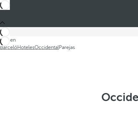
Está en
Barceló
Hoteles
Occidental
Parejas
Occide