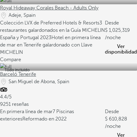
Royal Hideaway Corales Beach - Adults Only
Adeje, Spain
Colección LVX de Preferred Hotels & Resorts
3
Desde
restaurantes galardonados en la Guía MICHELIN
1,025,319
España y Portugal 2023
Hotel en primera línea
/noche
de mar en Tenerife galardonado con Llave
Ver
disponibilidad
MICHELIN
Compare
Todo incluido
Barceló Tenerife
San Miguel de Abona, Spain
4.4/5
9251 reseñas
En primera línea de mar
7 Piscinas
Desde
exteriores
Reformado en 2022
610,828
/noche
Ver