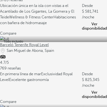
3783 reseñas
Ubicación única en la isla con vistas a el
Desde
Acantilado de Los Gigantes, La Gomera y El
581,741
Teide
Wellness & Fitness Center
Habitaciones
/noche
con bañera de hidromasaje
Ver
disponibilidad
Compare
Todo incluido
Barceló Tenerife Royal Level
San Miguel de Abona, Spain
4.7/5
769 reseñas
En primera línea de mar
Exclusividad Royal
Desde
Level
Excelente gastronomía
825,345
/noche
Ver
disponibilidad
Compare