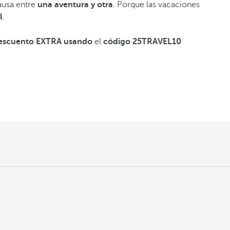
ausa entre
una aventura y otra
. Porque las vacaciones
l
.
descuento EXTRA usando
el
código 25TRAVEL10