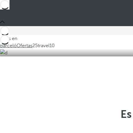
Estás en
Barceló
Ofertas
25travel10
Es