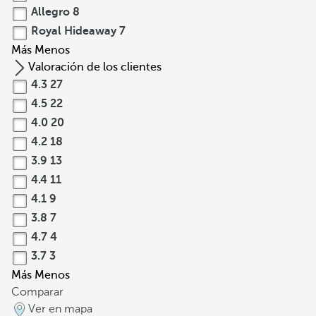
Allegro
8
Royal Hideaway
7
Más
Menos
Valoración de los clientes
4.3
27
4.5
22
4.0
20
4.2
18
3.9
13
4.4
11
4.1
9
3.8
7
4.7
4
3.7
3
Más
Menos
Comparar
Ver en mapa