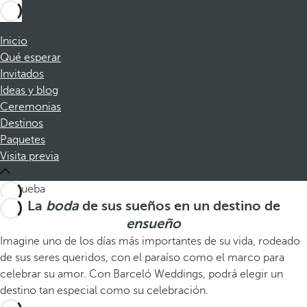
Inicio
Qué esperar
Invitados
Ideas y blog
Ceremonias
Destinos
Paquetes
Visita previa
La
boda
de sus sueños en un destino de
ensueño
Imagine uno de los días más importantes de su vida, rodeado
de sus seres queridos, con el paraíso como el marco para
celebrar su amor. Con Barceló Weddings, podrá elegir un
destino tan especial como su celebración.