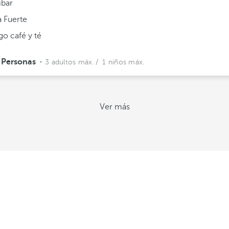
ibar
a Fuerte
go café y té
 Personas
3 adultos máx.
/ 1 niños máx.
Ver más