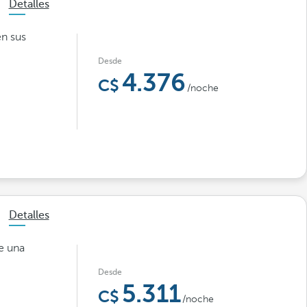
Detalles
en sus
Desde
4.376
/noche
Detalles
e una
Desde
5.311
/noche