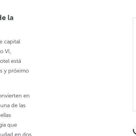
de la
e capital
o VI,
otel está
es y próximo
onvierten en
 una de las
ellas
gia que
ciudad en dos