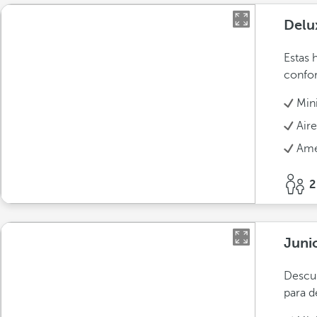
Delu
Estas 
confor
Min
Air
Ame
2
Juni
Descub
para d