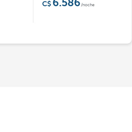
6.586
/noche