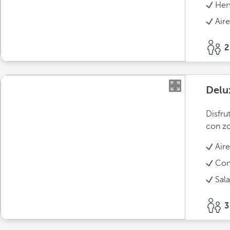
Her
Air
2
Delu
Disfru
con zo
Air
Con
Sala
3