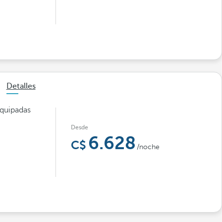
Detalles
equipadas
Desde
6.628
/noche