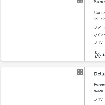
Supe
Confor
cómod
Min
Con
TV
2
Delu
Estanc
experi
TV