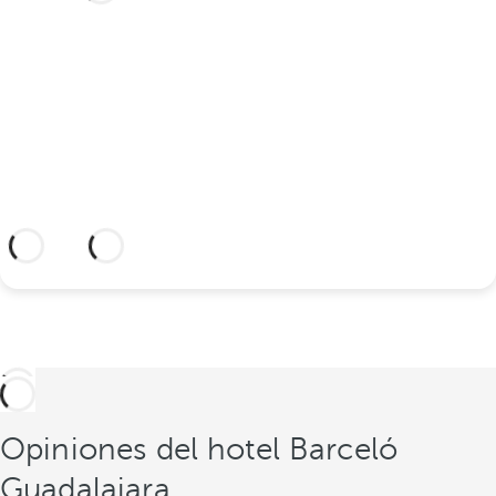
en este soñado hotel?
Descubra un lugar idílico y un hotel con
todo lo que necesita para celebrar su
unión.
Información adicional
Opiniones del hotel Barceló
Guadalajara