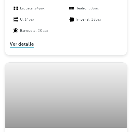
Escuela:
24pax
Teatro:
50pax
U:
14pax
Imperial:
18pax
Banquete:
20pax
Ver detalle