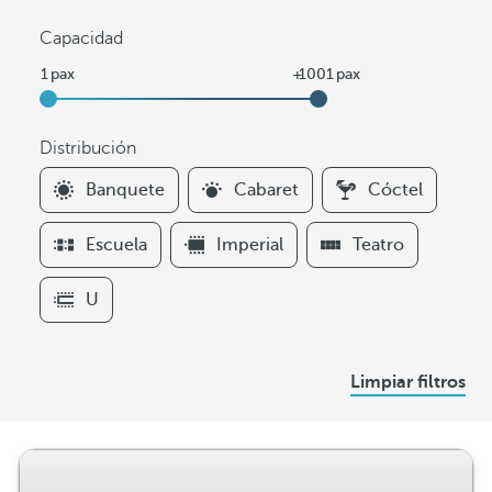
Capacidad
Distribución
F
Banquete
Cabaret
Cóctel
i
l
Escuela
Imperial
Teatro
t
e
U
r
s
D
Limpiar filtros
i
s
t
r