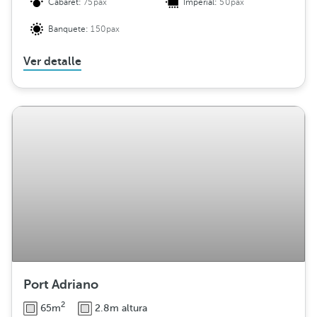
Cabaret:
75pax
Imperial:
50pax
Banquete:
150pax
Ver detalle
Port Adriano
2
65m
2.8m altura