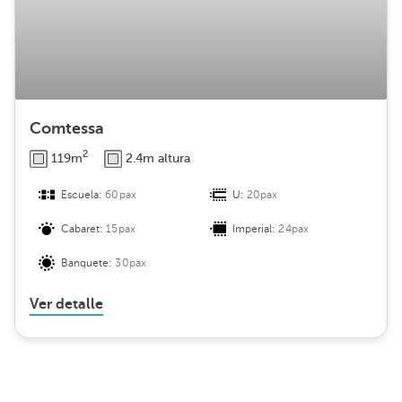
Comtessa
2
119m
2.4m altura
Escuela:
60pax
U:
20pax
Cabaret:
15pax
Imperial:
24pax
Banquete:
30pax
Ver detalle