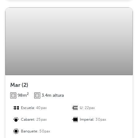
Mar (2)
2
98m
3.4m altura
Escuela:
40pax
U:
22pax
Cabaret:
25pax
Imperial:
30pax
Banquete:
50pax