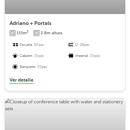
Adriano + Portals
2
115m
2.8m altura
Escuela:
50pax
U:
26pax
Cabaret:
15pax
Imperial:
30pax
Banquete:
30pax
Ver detalle