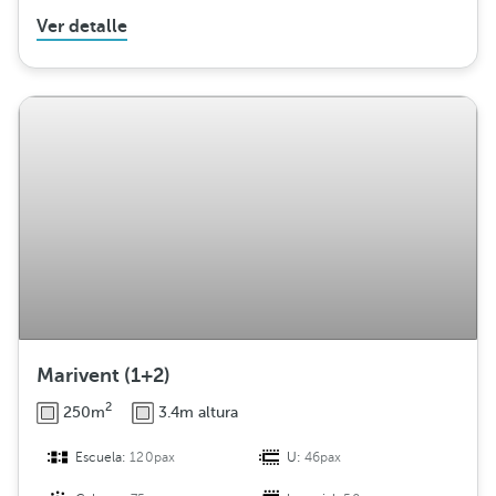
Ver detalle
Marivent (1+2)
2
250m
3.4m altura
Escuela:
120pax
U:
46pax