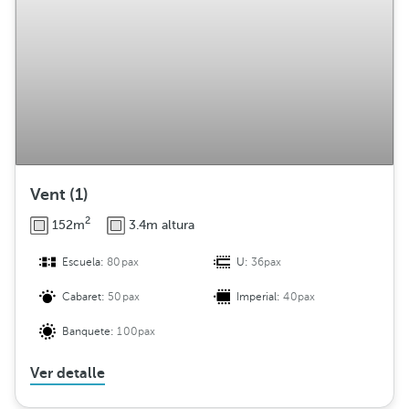
i
b
u
c
i
ó
n
Vent (1)
2
152m
3.4m altura
Escuela:
80pax
U:
36pax
Cabaret:
50pax
Imperial:
40pax
Banquete:
100pax
Ver detalle