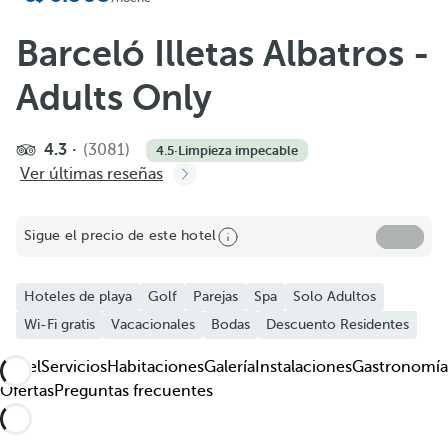
Añadir a favoritos
Ver más fotos y vídeos
Barceló Illetas Albatros -
Adults Only
4.3
(3081)
4.5
·
Limpieza impecable
Ver últimas reseñas
Sigue el precio de este hotel
Hoteles de playa
Golf
Parejas
Spa
Solo Adultos
Wi-Fi gratis
Vacacionales
Bodas
Descuento Residentes
Hotel
Servicios
Habitaciones
Galería
Instalaciones
Gastronomía
Ofertas
Preguntas frecuentes