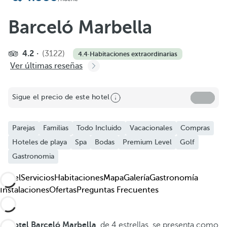
Añadir a favoritos
Ver más fotos y videos
Barceló Marbella
4.2
(3122)
4.4
·
Habitaciones extraordinarias
Ver últimas reseñas
Sigue el precio de este hotel
Parejas
Familias
Todo Incluido
Vacacionales
Compras
Hoteles de playa
Spa
Bodas
Premium Level
Golf
Gastronomia
Hotel
Servicios
Habitaciones
Mapa
Galería
Gastronomía
Instalaciones
Ofertas
Preguntas Frecuentes
El
hotel Barceló Marbella
, de 4 estrellas, se presenta como