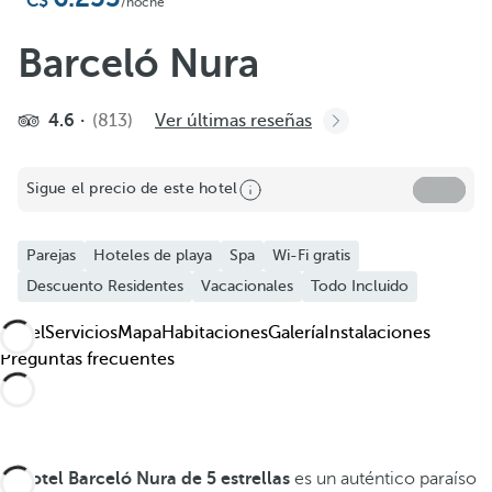
Añadir a favoritos
/noche
Ver más fotos y videos
Barceló Nura
4.6
(813)
Ver últimas reseñas
Sigue el precio de este hotel
Parejas
Hoteles de playa
Spa
Wi-Fi gratis
Descuento Residentes
Vacacionales
Todo Incluido
Hotel
Servicios
Mapa
Habitaciones
Galería
Instalaciones
Preguntas frecuentes
El hotel Barceló Nura de 5 estrellas
es un auténtico paraíso