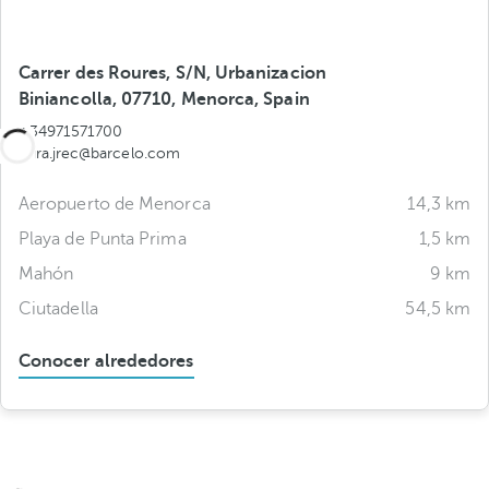
Carrer des Roures, S/N, Urbanizacion
Biniancolla, 07710, Menorca, Spain
+34971571700
nura.jrec@barcelo.com
Aeropuerto de Menorca
14,3 km
Playa de Punta Prima
1,5 km
Mahón
9 km
Ciutadella
54,5 km
Conocer alrededores