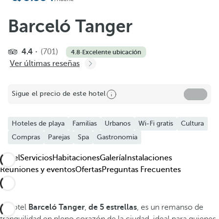
Barceló Tanger
4.4
(701)
4.8
·
Excelente ubicación
Ver últimas reseñas
Sigue el precio de este hotel
Hoteles de playa
Familias
Urbanos
Wi-Fi gratis
Cultura
Compras
Parejas
Spa
Gastronomia
Hotel
Servicios
Habitaciones
Galería
Instalaciones
Reuniones y eventos
Ofertas
Preguntas Frecuentes
El hotel
Barceló Tanger
,
de 5 estrellas
, es un remanso de