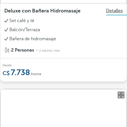
Deluxe con Bañera Hidromasaje
Detalles
Set café y té
Balcón/Terraza
Bañera de hidromasaje
2 Personas
2 adultos máx.
Desde
7.738
/noche