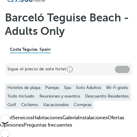
Añadir a favoritos
/noche
Ver más fotos y videos
Barceló Teguise Beach -
Adults Only
Costa Teguise, Spain
Sigue el precio de este hotel
Hoteles de playa
Parejas
Spa
Solo Adultos
Wi-Fi gratis
Todo Incluido
Reuniones y eventos
Descuento Residentes
Golf
Ciclismo
Vacacionales
Compras
Hotel
Servicios
Habitaciones
Galería
Instalaciones
Ofertas
Opiniones
Preguntas frecuentes