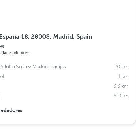
 Espana 18, 28008, Madrid, Spain
99
id@barcelo.com
Adolfo Suárez Madrid-Barajas
20 km
ol
1 km
3,3 km
l
600 m
rededores