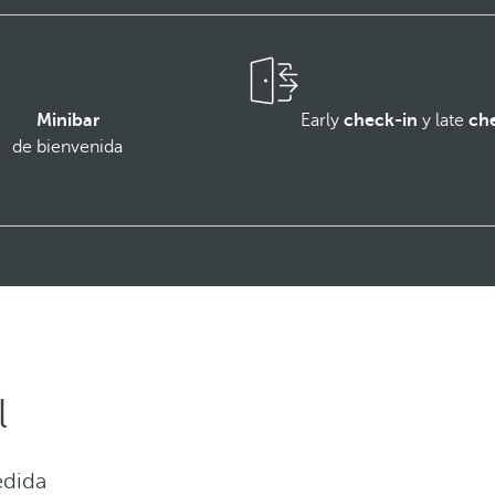
Minibar
Early
check-in
y late
ch
de bienvenida
l
edida