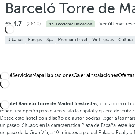
Barceló Torre de M
Añadir a favoritos
Ver más fotos y videos
4.7
(2850)
Ver últimas res
4.9
·
Excelente ubicación
Urbanos
Parejas
Spa
Premium Level
Wi-Fi gratis
Cultura
Hotel
Servicios
Mapa
Habitaciones
Galería
Instalaciones
Ofertas
El
hotel Barceló Torre de Madrid 5 estrellas,
ubicado en el ce
magnífica opción para quien visita la capital y quiere descub
Desde este
hotel con diseño de autor
podrás llegar a las mar
un paseo. Situado en la característica Plaza de España, este
ho
un paso de la Gran Vía, a 10 minutos a pie del Palacio Real y a 