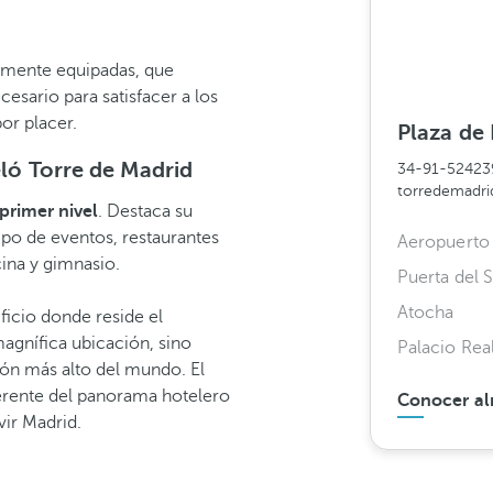
lmente equipadas, que
sario para satisfacer a los
or placer.
Plaza de
eló Torre de Madrid
34-91-52423
torredemadr
primer nivel
. Destaca su
tipo de eventos, restaurantes
Aeropuerto 
ina y gimnasio.
Puerta del S
Atocha
ficio donde reside el
magnífica ubicación, sino
Palacio Rea
gón más alto del mundo. El
erente del panorama hotelero
Conocer al
vir Madrid.