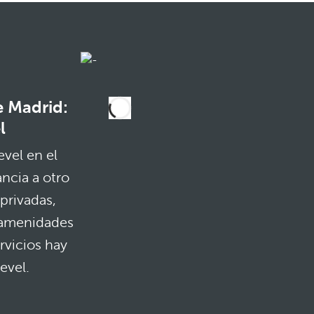
e Madrid:
l
vel en el
ancia a otro
privadas,
y amenidades
rvicios hay
evel.