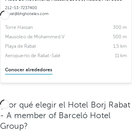
212-53-7237400
rabat@bhghoteles.com
Torre Hassan
300 m
Mausoleo de Mohammed V
500 m
Playa de Rabat
1,5 km
Aeropuerto de Rabat-Salé
11 km
Conocer alrededores
¿Por qué elegir el Hotel Borj Rabat
- A member of Barceló Hotel
Group?