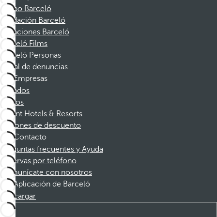
Grupo Barceló
Fundación Barceló
Vacaciones Barceló
Barceló Films
Barceló Personas
Canal de denuncias
Empresas
Afiliados
Socios
Dorint Hotels & Resorts
Cupones de descuento
Contacto
Preguntas frecuentes y Ayuda
Reservas por teléfono
Comunícate con nosotros
Aplicación de Barceló
Descargar