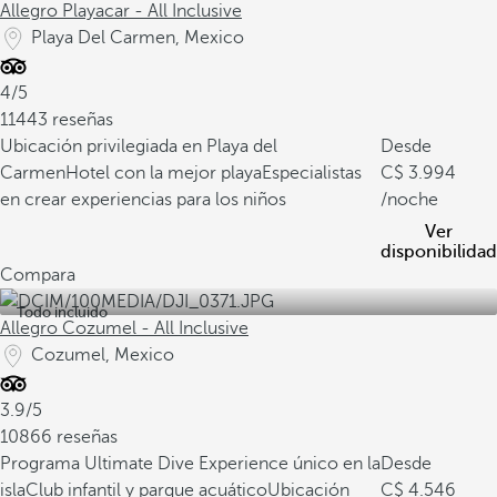
Allegro Playacar - All Inclusive
Playa Del Carmen, Mexico
4/5
11443 reseñas
Ubicación privilegiada en Playa del
Desde
Carmen
Hotel con la mejor playa
Especialistas
3.994
en crear experiencias para los niños
/noche
Ver
disponibilidad
Compara
Todo incluido
Allegro Cozumel - All Inclusive
Cozumel, Mexico
3.9/5
10866 reseñas
Programa Ultimate Dive Experience único en la
Desde
isla
Club infantil y parque acuático
Ubicación
4.546