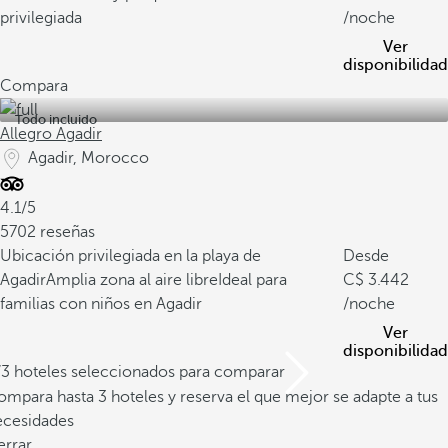
privilegiada
/noche
Ver
disponibilidad
Compara
Todo incluido
Allegro Agadir
Agadir, Morocco
4.1/5
5702 reseñas
Ubicación privilegiada en la playa de
Desde
Agadir
Amplia zona al aire libre
Ideal para
3.442
familias con niños en Agadir
/noche
Ver
disponibilidad
/3 hoteles seleccionados para comparar
mpara hasta 3 hoteles y reserva el que mejor se adapte a tus
ecesidades
errar