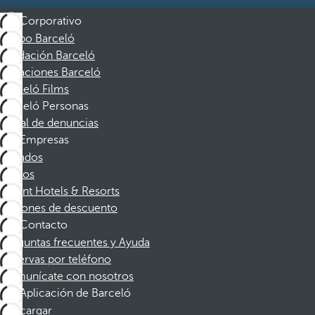
Corporativo
Grupo Barceló
Fundación Barceló
Vacaciones Barceló
Barceló Films
Barceló Personas
Canal de denuncias
Empresas
Afiliados
Socios
Dorint Hotels & Resorts
Cupones de descuento
Contacto
Preguntas frecuentes y Ayuda
Reservas por teléfono
Comunícate con nosotros
Aplicación de Barceló
Descargar