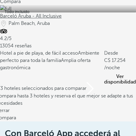
Compara
Todo incluido
Barceló Aruba - All Inclusive
Palm Beach, Aruba
4.2/5
13054 reseñas
Hotel a pie de playa, de fácil acceso
Ambiente
Desde
perfecto para toda la familia
Amplia oferta
17.254
gastronómica
/noche
Ver
disponibilidad
/3 hoteles seleccionados para comparar
mpara hasta 3 hoteles y reserva el que mejor se adapte a tus
ecesidades
errar
ompara
Con Barceló App accederá al