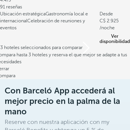
4.4/5
91 reseñas
Ubicación estratégica
Gastronomía local e
Desde
internacional
Celebración de reuniones y
2.925
eventos
/noche
Ver
disponibilidad
/3 hoteles seleccionados para comparar
mpara hasta 3 hoteles y reserva el que mejor se adapte a tus
ecesidades
errar
ompara
Con Barceló App accederá al
mejor precio en la palma de la
mano
Reserve con nuestra aplicación con my