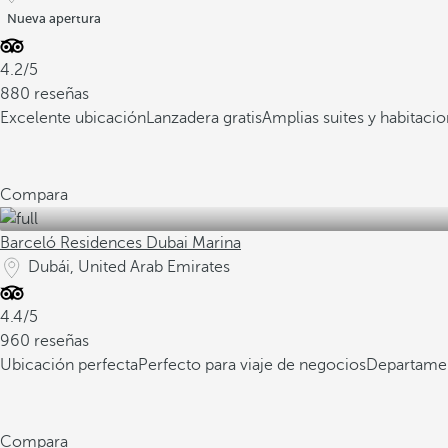
Nueva apertura
4.2/5
880 reseñas
Excelente ubicación
Lanzadera gratis
Amplias suites y habitaci
Compara
Barceló Residences Dubai Marina
Dubái, United Arab Emirates
4.4/5
960 reseñas
Ubicación perfecta
Perfecto para viaje de negocios
Departamen
Compara