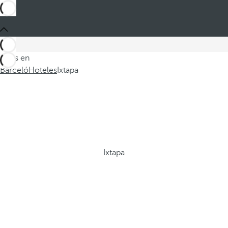
Estás en
Barceló
Hoteles
Ixtapa
Ixtapa