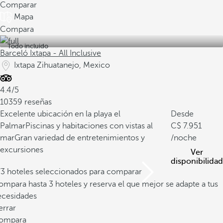
Comparar
Mapa
Compara
Todo incluido
Barceló Ixtapa - All Inclusive
Ixtapa Zihuatanejo, Mexico
4.4/5
10359 reseñas
Excelente ubicación en la playa el
Desde
Palmar
Piscinas y habitaciones con vistas al
7.951
mar
Gran variedad de entretenimientos y
/noche
excursiones
Ver
disponibilidad
/3 hoteles seleccionados para comparar
mpara hasta 3 hoteles y reserva el que mejor se adapte a tus
ecesidades
errar
ompara