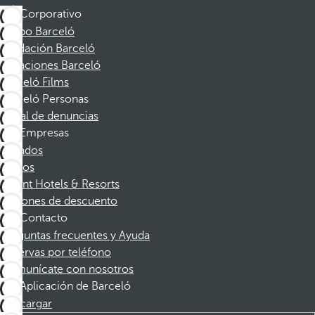
Corporativo
Grupo Barceló
Fundación Barceló
Vacaciones Barceló
Barceló Films
Barceló Personas
Canal de denuncias
Empresas
Afiliados
Socios
Dorint Hotels & Resorts
Cupones de descuento
Contacto
Preguntas frecuentes y Ayuda
Reservas por teléfono
Comunícate con nosotros
Aplicación de Barceló
Descargar