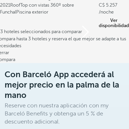
2021
RoofTop con vistas 360º sobre
5.257
Funchal
Piscina exterior
/noche
Ver
disponibilidad
/3 hoteles seleccionados para comparar
mpara hasta 3 hoteles y reserva el que mejor se adapte a tus
ecesidades
errar
ompara
Con Barceló App accederá al
mejor precio en la palma de la
mano
Reserve con nuestra aplicación con my
Barceló Benefits y obtenga un 5 % de
descuento adicional.