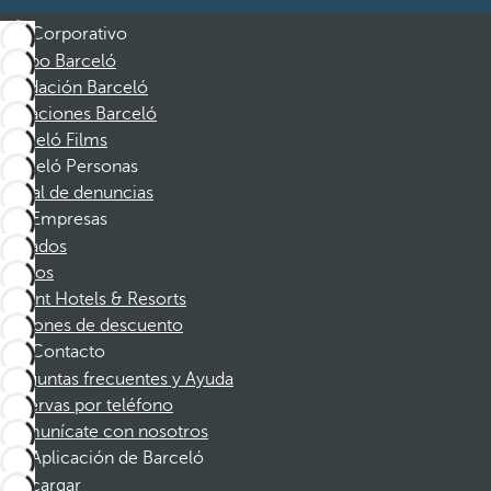
Corporativo
Grupo Barceló
Fundación Barceló
Vacaciones Barceló
Barceló Films
Barceló Personas
Canal de denuncias
Empresas
Afiliados
Socios
Dorint Hotels & Resorts
Cupones de descuento
Contacto
Preguntas frecuentes y Ayuda
Reservas por teléfono
Comunícate con nosotros
Aplicación de Barceló
Descargar