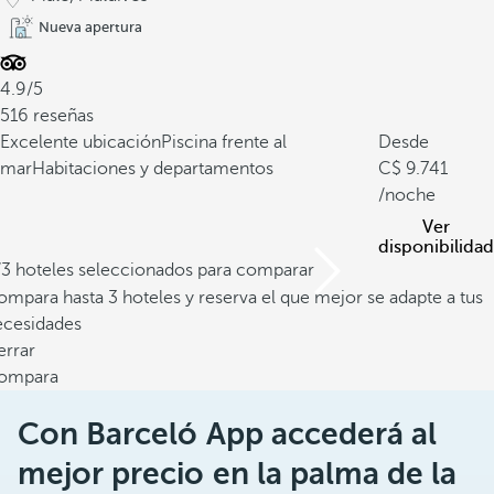
d
Nueva apertura
a
s
4.9/5
i
516 reseñas
n
Excelente ubicación
Piscina frente al
Desde
m
mar
Habitaciones y departamentos
9.741
o
/noche
r
Ver
t
disponibilidad
e
/3 hoteles seleccionados para comparar
r
mpara hasta 3 hoteles y reserva el que mejor se adapte a tus
o
ecesidades
.
errar
E
ompara
s
e
Con Barceló App accederá al
l
mejor precio en la palma de la
m