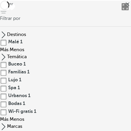
t
volver
a
l
Filtrar por
l
a
Destinos
d
Malé
1
a
Más
Menos
s
Temática
e
Buceo
1
n
Familias
1
m
a
Lujo
1
d
Spa
1
e
Urbanos
1
r
Bodas
1
a
Wi-Fi gratis
1
y
Más
Menos
u
Marcas
n