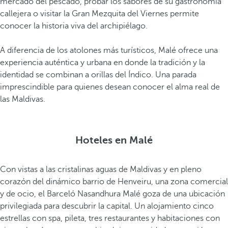
mercado del pescado, probar los sabores de su gastronomía
t
callejera o visitar la Gran Mezquita del Viernes permite
r
conocer la historia viva del archipiélago.
i
m
A diferencia de los atolones más turísticos, Malé ofrece una
o
experiencia auténtica y urbana en donde la tradición y la
n
identidad se combinan a orillas del Índico. Una parada
i
imprescindible para quienes desean conocer el alma real de
o
las Maldivas.
a
r
q
Hoteles en Malé
u
i
t
Con vistas a las cristalinas aguas de Maldivas y en pleno
e
corazón del dinámico barrio de Henveiru, una zona comercial
c
y de ocio, el Barceló Nasandhura Malé goza de una ubicación
t
privilegiada para descubrir la capital. Un alojamiento cinco
ó
estrellas con spa, pileta, tres restaurantes y habitaciones con
n