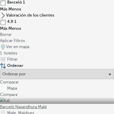
Barceló
1
a
Más
Menos
e
Valoración de los clientes
s
4.9
1
t
r
Más
Menos
u
Borrar
c
Aplicar Filtros
t
Ver en mapa
u
1
hoteles
r
Filtrar
a
Ordenar
e
n
Comparar
s
Mapa
a
Compara
m
b
Barceló Nasandhura Malé
l
Male, Maldives
a