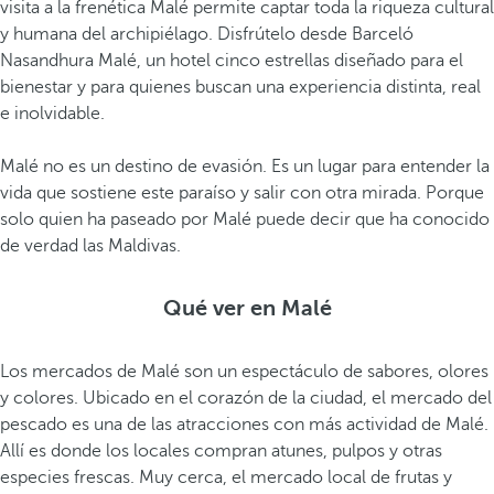
visita a la frenética Malé permite captar toda la riqueza cultural
l
y humana del archipiélago. Disfrútelo desde Barceló
d
Nasandhura Malé, un hotel cinco estrellas diseñado para el
i
bienestar y para quienes buscan una experiencia distinta, real
v
e inolvidable.
a
s
Malé no es un destino de evasión. Es un lugar para entender la
y
vida que sostiene este paraíso y salir con otra mirada. Porque
u
solo quien ha paseado por Malé puede decir que ha conocido
n
de verdad las Maldivas.
o
d
e
Qué ver en Malé
l
o
Los mercados de Malé son un espectáculo de sabores, olores
s
y colores. Ubicado en el corazón de la ciudad, el mercado del
t
pescado es una de las atracciones con más actividad de Malé.
e
Allí es donde los locales compran atunes, pulpos y otras
m
especies frescas. Muy cerca, el mercado local de frutas y
p