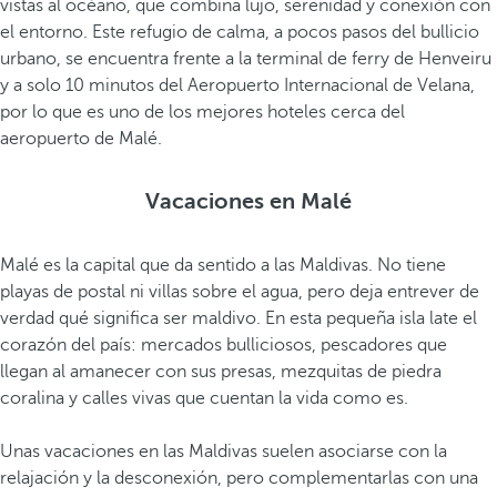
vistas al océano, que combina lujo, serenidad y conexión con
i
el entorno. Este refugio de calma, a pocos pasos del bullicio
c
urbano, se encuentra frente a la terminal de ferry de Henveiru
o
y a solo 10 minutos del Aeropuerto Internacional de Velana,
t
por lo que es uno de los mejores hoteles cerca del
r
aeropuerto de Malé.
a
d
Vacaciones en Malé
i
c
Malé es la capital que da sentido a las Maldivas. No tiene
i
playas de postal ni villas sobre el agua, pero deja entrever de
o
verdad qué significa ser maldivo. En esta pequeña isla late el
n
corazón del país: mercados bulliciosos, pescadores que
a
llegan al amanecer con sus presas, mezquitas de piedra
l
coralina y calles vivas que cuentan la vida como es.
d
e
Unas vacaciones en las Maldivas suelen asociarse con la
M
relajación y la desconexión, pero complementarlas con una
a