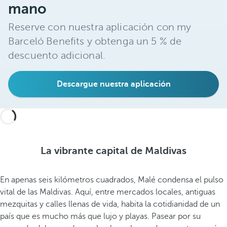
e
mano
j
Reserve con nuestra aplicación con my
o
r
Barceló Benefits y obtenga un 5 % de
t
descuento adicional.
e
s
Descargue nuestra aplicación
t
i
m
o
n
i
La vibrante capital de Maldivas
o
d
En apenas seis kilómetros cuadrados, Malé condensa el pulso
e
vital de las Maldivas. Aquí, entre mercados locales, antiguas
l
mezquitas y calles llenas de vida, habita la cotidianidad de un
p
país que es mucho más que lujo y playas. Pasear por su
a