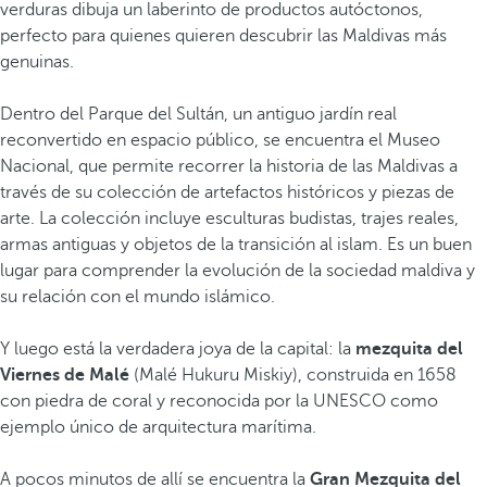
verduras dibuja un laberinto de productos autóctonos,
l
perfecto para quienes quieren descubrir las Maldivas más
o
genuinas.
s
m
Dentro del Parque del Sultán, un antiguo jardín real
á
reconvertido en espacio público, se encuentra el Museo
s
Nacional, que permite recorrer la historia de las Maldivas a
s
través de su colección de artefactos históricos y piezas de
i
arte. La colección incluye esculturas budistas, trajes reales,
n
armas antiguas y objetos de la transición al islam. Es un buen
g
lugar para comprender la evolución de la sociedad maldiva y
u
su relación con el mundo islámico.
l
a
Y luego está la verdadera joya de la capital: la
mezquita del
r
Viernes de Malé
(Malé Hukuru Miskiy), construida en 1658
e
con piedra de coral y reconocida por la UNESCO como
s
ejemplo único de arquitectura marítima.
d
e
A pocos minutos de allí se encuentra la
Gran Mezquita del
l