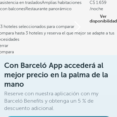
asistencia en traslados
Amplias habitaciones
1.659
con balcones
Restaurante panorámico
/noche
Ver
disponibilidad
/3 hoteles seleccionados para comparar
mpara hasta 3 hoteles y reserva el que mejor se adapte a tus
ecesidades
errar
ompara
Con Barceló App accederá al
mejor precio en la palma de la
mano
Reserve con nuestra aplicación con my
Barceló Benefits y obtenga un 5 % de
descuento adicional.