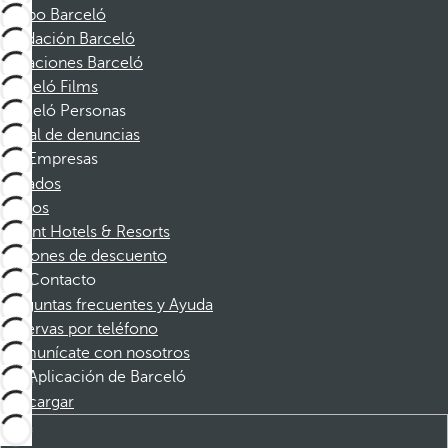
Grupo Barceló
Fundación Barceló
Vacaciones Barceló
Barceló Films
Barceló Personas
Canal de denuncias
Empresas
Afiliados
Socios
Dorint Hotels & Resorts
Cupones de descuento
Contacto
Preguntas frecuentes y Ayuda
Reservas por teléfono
Comunícate con nosotros
Aplicación de Barceló
Descargar