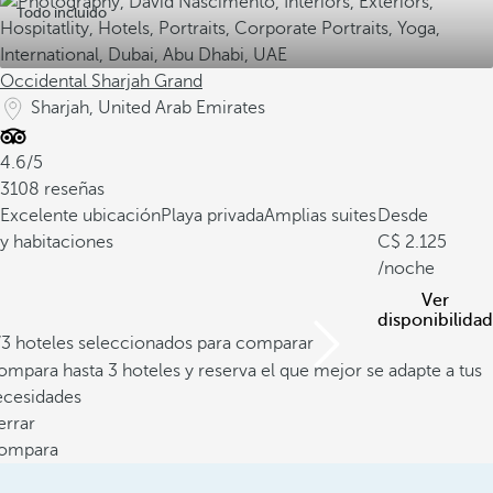
Todo incluido
Occidental Sharjah Grand
Sharjah, United Arab Emirates
4.6/5
3108 reseñas
Excelente ubicación
Playa privada
Amplias suites
Desde
y habitaciones
2.125
/noche
Ver
disponibilidad
/3 hoteles seleccionados para comparar
mpara hasta 3 hoteles y reserva el que mejor se adapte a tus
ecesidades
errar
ompara