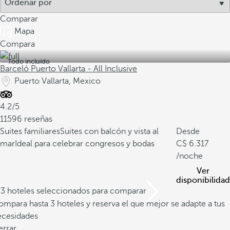
Comparar
Mapa
Compara
Todo incluido
Barceló Puerto Vallarta - All Inclusive
Puerto Vallarta, Mexico
4.2/5
11596 reseñas
Suites familiares
Suites con balcón y vista al
Desde
mar
Ideal para celebrar congresos y bodas
6.317
/noche
Ver
disponibilidad
/3 hoteles seleccionados para comparar
mpara hasta 3 hoteles y reserva el que mejor se adapte a tus
ecesidades
errar