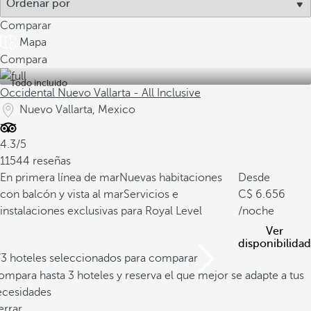
Comparar
Mapa
Compara
Todo incluido
Occidental Nuevo Vallarta - All Inclusive
Nuevo Vallarta, Mexico
4.3/5
11544 reseñas
En primera línea de mar
Nuevas habitaciones
Desde
con balcón y vista al mar
Servicios e
6.656
instalaciones exclusivas para Royal Level
/noche
Ver
disponibilidad
/3 hoteles seleccionados para comparar
mpara hasta 3 hoteles y reserva el que mejor se adapte a tus
ecesidades
errar