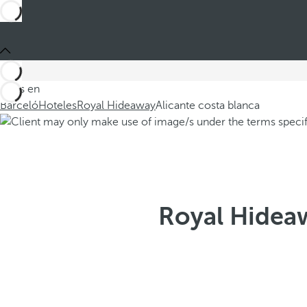
Estás en
Barceló
Hoteles
Royal Hideaway
Alicante costa blanca
Royal Hideaw