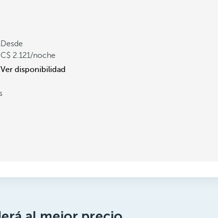
s
Desde
2.121
/noche
Ver disponibilidad
s
erá al mejor precio